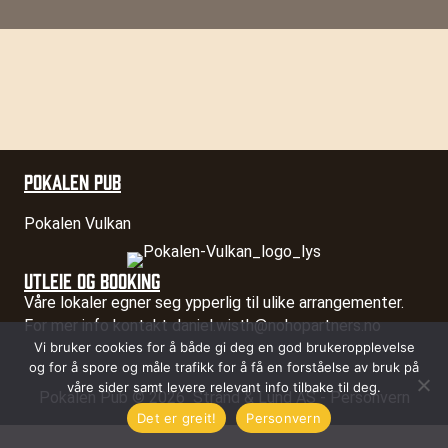
POKALEN PUB
Pokalen Vulkan
UTLEIE OG BOOKING
Våre lokaler egner seg ypperlig til ulike arrangementer.
For mer info kontakt
daniel.wisth@nohopartners.no
Vi bruker cookies for å både gi deg en god brukeropplevelse
og for å spore og måle trafikk for å få en forståelse av bruk på
våre sider samt levere relevant info tilbake til deg.
Pokalen Pub © 2026
Strand & Lund AS
-
Personvern
Det er greit!
Personvern