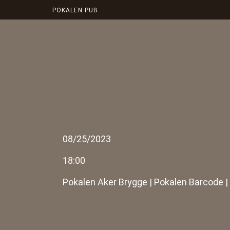
POKALEN PUB
08/25/2023
18:00
Pokalen Aker Brygge
|
Pokalen Barcode
|