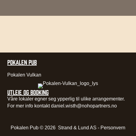
POKALEN PUB
Pokalen Vulkan
UTLEIE OG BOOKING
Våre lokaler egner seg ypperlig til ulike arrangementer.
For mer info kontakt
daniel.wisth@nohopartners.no
Pokalen Pub © 2026
Strand & Lund AS
-
Personvern