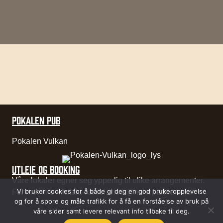
POKALEN PUB
Pokalen Vulkan
UTLEIE OG BOOKING
Våre lokaler egner seg ypperlig til ulike arrangementer.
Vi bruker cookies for å både gi deg en god brukeropplevelse
For mer info kontakt
daniel.wisth@nohopartners.no
og for å spore og måle trafikk for å få en forståelse av bruk på
våre sider samt levere relevant info tilbake til deg.