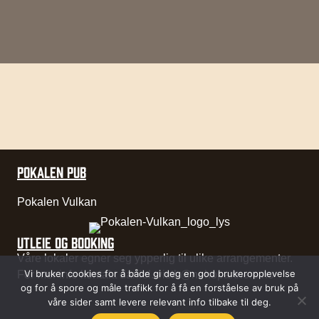
POKALEN PUB
Pokalen Vulkan
UTLEIE OG BOOKING
Våre lokaler egner seg ypperlig til ulike arrangementer.
Vi bruker cookies for å både gi deg en god brukeropplevelse
For mer info kontakt
daniel.wisth@nohopartners.no
og for å spore og måle trafikk for å få en forståelse av bruk på
våre sider samt levere relevant info tilbake til deg.